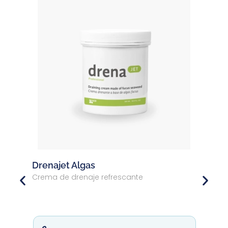
Firmspray
Spray profesional para celulitis con flacidez
o celulitis en tejidos que han sufrido
adelgazamientos repentinos.