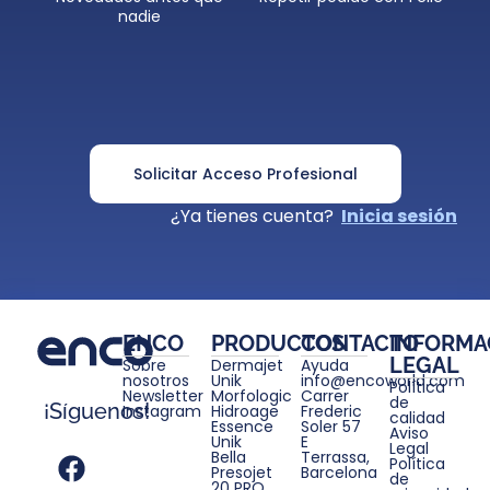
nadie
Solicitar Acceso Profesional
¿Ya tienes cuenta?
Inicia sesión
ENCO
PRODUCTOS
CONTACTO
INFORMA
LEGAL
Sobre
Dermajet
Ayuda
nosotros
Unik
info@encoworld.com
Política
Newsletter
Morfologic
Carrer
de
¡Síguenos!
Instagram
Hidroage
Frederic
calidad
Essence
Soler 57
Aviso
Unik
E
Legal
Bella
Terrassa,
Política
Presojet
Barcelona
de
20 PRO