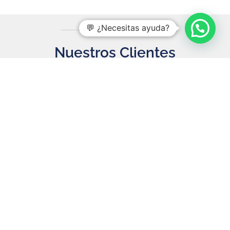
💬 ¿Necesitas ayuda?
Nuestros Clientes
Más de 5000 profesionales satisfechos con
nuestra aparatología
★★★★★
"Tengo una clínica estética en Malta y
tanto la preventa como la post venta es
genial, nos ayudan muchísimo y cuando
hay algún problema son los primeros en
venir o buscar solución a pesar de estar
tan lejos.
Toda la aparatologia funciona con