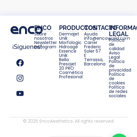
ENCO
PRODUCTOS
CONTACTO
INFORMA
LEGAL
Sobre
Dermajet
Ayuda
nosotros
Unik
info@encoworld.com
Política
Newsletter
Morfologic
Carrer
de
¡Síguenos!
Instagram
Hidroage
Frederic
calidad
Essence
Soler 57
Aviso
Unik
E
Legal
Bella
Terrassa,
Política
Presojet
Barcelona
de
20 PRO
privacidad
Cosmética
Política
Profesional
de
cookies
Política
de redes
sociales
© 2025 EncoAesthetics. All rights reserved.