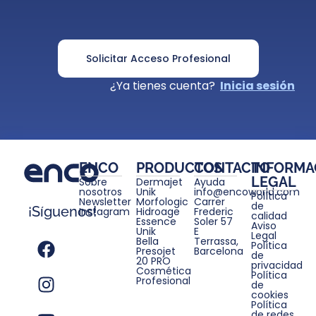
Solicitar Acceso Profesional
¿Ya tienes cuenta?
Inicia sesión
ENCO
PRODUCTOS
CONTACTO
INFORMA
LEGAL
Sobre
Dermajet
Ayuda
nosotros
Unik
info@encoworld.com
Política
Newsletter
Morfologic
Carrer
de
¡Síguenos!
Instagram
Hidroage
Frederic
calidad
Essence
Soler 57
Aviso
Unik
E
Legal
Bella
Terrassa,
Política
Presojet
Barcelona
de
20 PRO
privacidad
Cosmética
Política
Profesional
de
cookies
Política
de redes