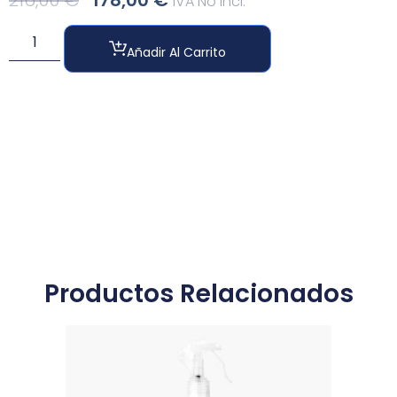
216,00
€
178,00
€
IVA No Incl.
Añadir Al Carrito
Productos Relacionados