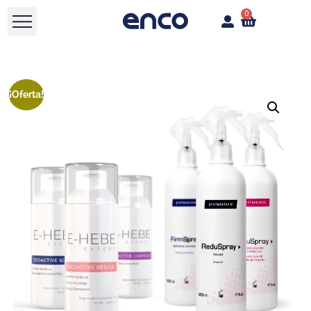
0
¡Oferta!