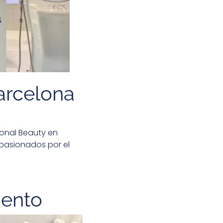
arcelona
ional Beauty en
apasionados por el
iento