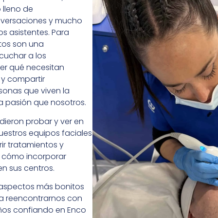
 lleno de
nversaciones y mucho
os asistentes. Para
tos son una
cuchar a los
er qué necesitan
 y compartir
sonas que viven la
a pasión que nosotros.
dieron probar y ver en
uestros equipos faciales
ir tratamientos y
e cómo incorporar
n sus centros.
 aspectos más bonitos
r a reencontrarnos con
años confiando en Enco