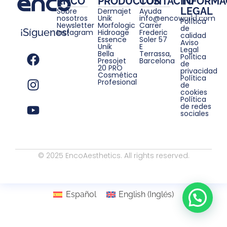
ENCO
PRODUCTOS
CONTACTO
INFORMA
LEGAL
Sobre
Dermajet
Ayuda
nosotros
Unik
info@encoworld.com
Política
Newsletter
Morfologic
Carrer
de
¡Síguenos!
Instagram
Hidroage
Frederic
calidad
Essence
Soler 57
Aviso
Unik
E
Legal
Bella
Terrassa,
Política
Presojet
Barcelona
de
20 PRO
privacidad
Cosmética
Política
Profesional
de
cookies
Política
de redes
sociales
© 2025 EncoAesthetics. All rights reserved.
Español
English
(
Inglés
)