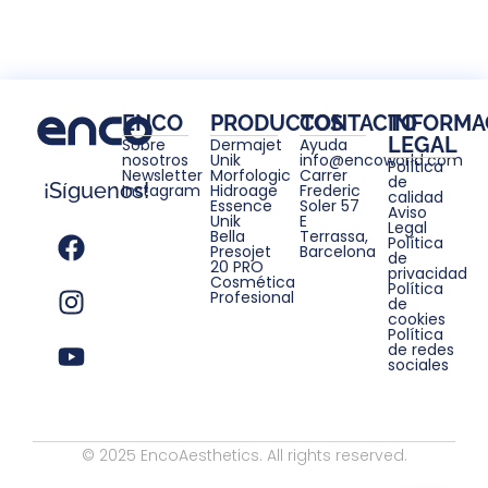
ENCO
PRODUCTOS
CONTACTO
INFORMA
LEGAL
Sobre
Dermajet
Ayuda
nosotros
Unik
info@encoworld.com
Política
Newsletter
Morfologic
Carrer
de
¡Síguenos!
Instagram
Hidroage
Frederic
calidad
Essence
Soler 57
Aviso
Unik
E
Legal
Bella
Terrassa,
Política
Presojet
Barcelona
de
20 PRO
privacidad
Cosmética
Política
Profesional
de
cookies
Política
de redes
sociales
© 2025 EncoAesthetics. All rights reserved.